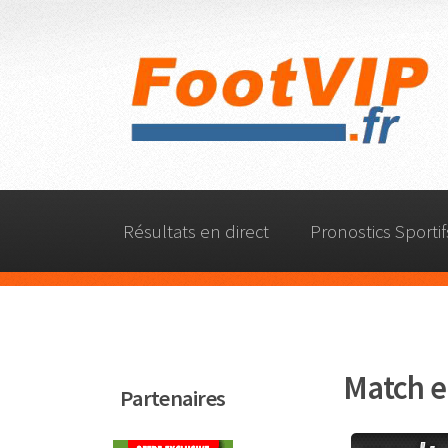
Résultats en direct
Pronostics Sportif
Match en
Partenaires