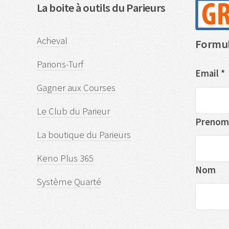
La boite à outils du Parieurs
Acheval
Formul
Parions-Turf
Email
*
Gagner aux Courses
Le Club du Parieur
Prenom
La boutique du Parieurs
Keno Plus 365
Nom
Système Quarté