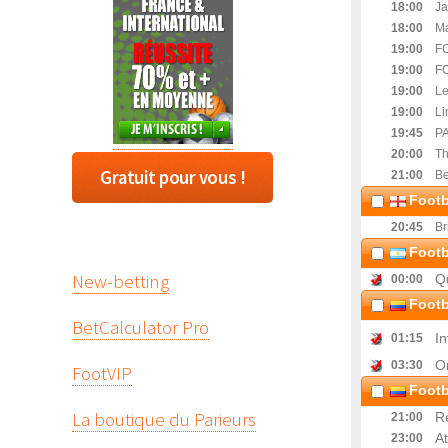
Gratuit pour vous !
New-betting
BetCalculator Pro
FootVIP
La boutique du Parieurs