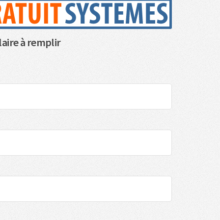
aire à remplir